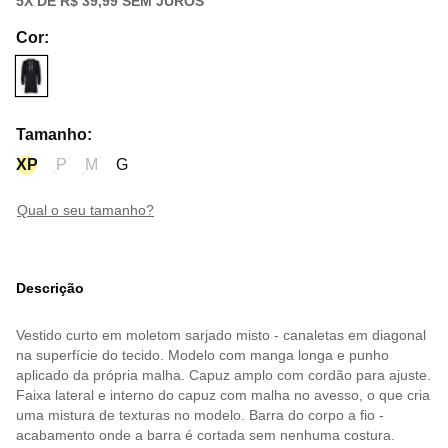
5
X DE
R$ 39,99
SEM JUROS
Cor
:
Tamanho
:
XP
P
M
G
qual o seu tamanho?
Descrição
Vestido curto em moletom sarjado misto - canaletas em diagonal
na superfície do tecido. Modelo com manga longa e punho
aplicado da própria malha. Capuz amplo com cordão para ajuste.
Faixa lateral e interno do capuz com malha no avesso, o que cria
uma mistura de texturas no modelo. Barra do corpo a fio -
acabamento onde a barra é cortada sem nenhuma costura.