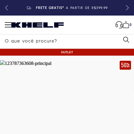
FRETE GRÁTIS*
A PARTIR DE R$399,99
0
B
u
OUTLET
s
c
50
%
OFF
a
Home
|
Feminino
|
Vestidos
r