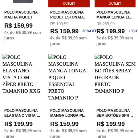
OUTLET
OUTLET
POLO MASCULINA
POLO MASCULINA
POLO MASCULINA
MALHA PIQUET
PIQUET ESTONAD…
MANGA LONGA LI…
R$ 199,99
R$ 259,99
R$ 159,99
R$ 159,99
R$ 199,99
20
%
OFF
23
%
4
x de
R$ 39,99
sem
juros
4
x de
R$ 39,99
sem
5
x de
R$ 39,99
sem
juros
juros
POLO MASCULINA
POLO MASCULINA
POLO MASCULINA
ELASTANO VISTA …
MANGA LONGA PI…
SEM BOTÕES SPR…
R$ 199,99
R$ 159,99
R$ 199,99
5
x de
R$ 39,99
sem
4
x de
R$ 39,99
sem
5
x de
R$ 39,99
sem
juros
juros
juros