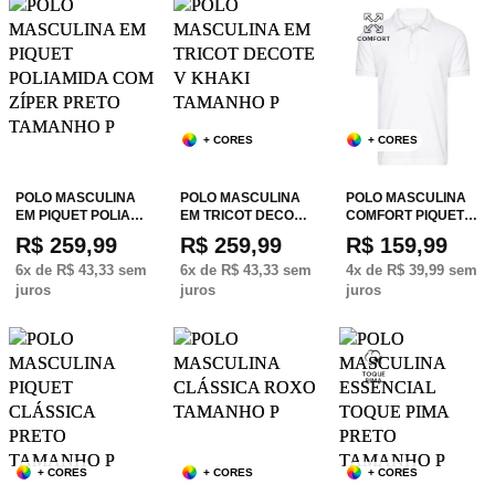
+ CORES
+ CORES
POLO MASCULINA
POLO MASCULINA
POLO MASCULINA
EM PIQUET POLIA…
EM TRICOT DECO…
COMFORT PIQUET…
R$ 259,99
R$ 259,99
R$ 159,99
6
x de
R$ 43,33
sem
6
x de
R$ 43,33
sem
4
x de
R$ 39,99
sem
juros
juros
juros
+ CORES
+ CORES
+ CORES