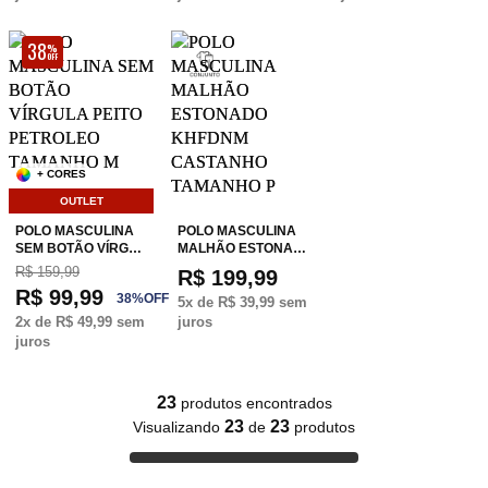
38
%
OFF
+ CORES
OUTLET
POLO MASCULINA
POLO MASCULINA
SEM BOTÃO VÍRG…
MALHÃO ESTONA…
R$ 159,99
R$ 199,99
R$ 99,99
38
%
OFF
5
x de
R$ 39,99
sem
2
x de
R$ 49,99
sem
juros
juros
23
produtos encontrados
23
23
Visualizando
de
produtos