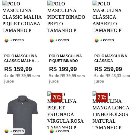
+ CORES
+ CORES
+ CORES
POLO MASCULINA
POLO MASCULINA
POLO MASCULINA
CLASSIC MALHA …
PIQUET BINADO
CLÁSSICA
R$ 159,99
R$ 199,99
R$ 259,99
4
x de
R$ 39,99
sem
5
x de
R$ 39,99
sem
6
x de
R$ 43,33
sem
juros
juros
juros
20
23
%
%
OFF
OFF
+ CORES
+ CORES