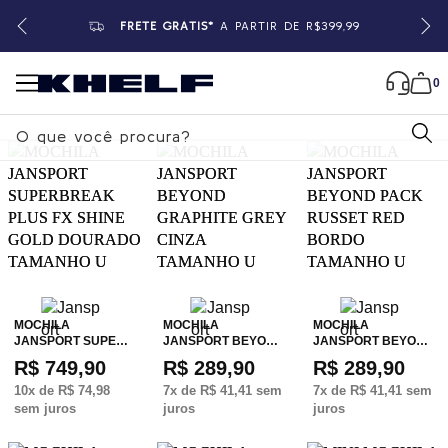
FRETE GRÁTIS*
A PARTIR DE R$399,99
0
B
u
s
c
a
r
MOCHILA
MOCHILA
MOCHILA
JANSPORT SUPE…
JANSPORT BEYO…
JANSPORT BEYO…
R$ 749,90
R$ 289,90
R$ 289,90
10
x de
R$ 74,98
7
x de
R$ 41,41
sem
7
x de
R$ 41,41
sem
sem juros
juros
juros