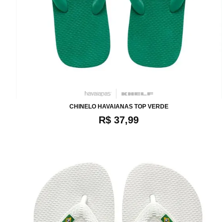
34
36
38
40
42
CHINELO HAVAIANAS TOP VERDE
R$ 37,99