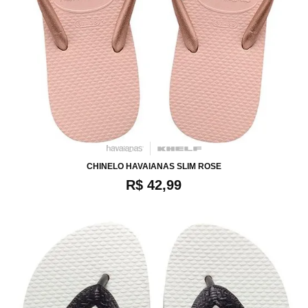
34
36
38
40
42
CHINELO HAVAIANAS SLIM ROSE
R$ 42,99