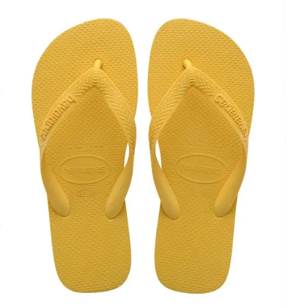
34
36
38
40
42