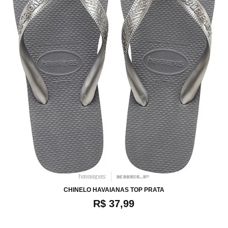
34
36
38
40
42
CHINELO HAVAIANAS TOP PRATA
R$ 37,99