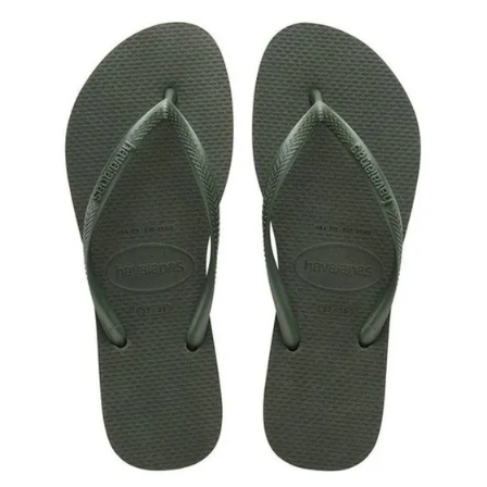
R$ 0
R$ 1000
34
36
38
40