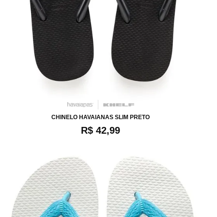
34
36
38
40
CHINELO HAVAIANAS SLIM PRETO
R$ 42,99