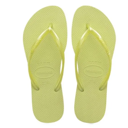
34
36
38
40