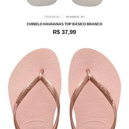
34
36
38
40
42
44
CHINELO HAVAIANAS TOP BÁSICO BRANCO
R$ 37,99