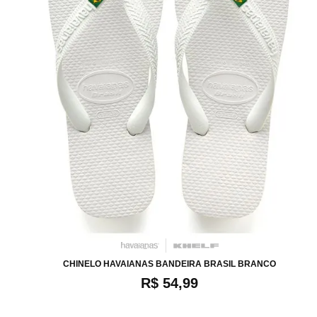
34
36
38
40
42
44
CHINELO HAVAIANAS BANDEIRA BRASIL BRANCO
R$ 54,99