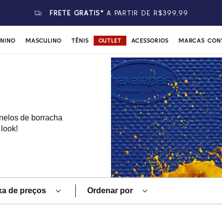
ATENDIMENTO POR
WHATSAPP
ININO
MASCULINO
TÊNIS
OUTLET
ACESSÓRIOS
MARCAS CON
nelos de borracha
look!
xa de preços
Ordenar por