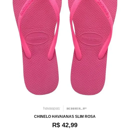
34
36
38
40
CHINELO HAVAIANAS SLIM ROSA
R$ 42,99