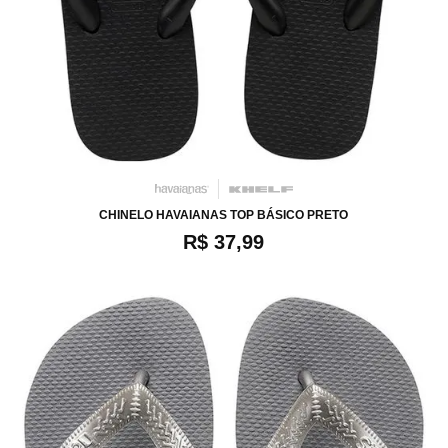
34
36
38
40
42
44
46
CHINELO HAVAIANAS TOP BÁSICO PRETO
R$ 37,99