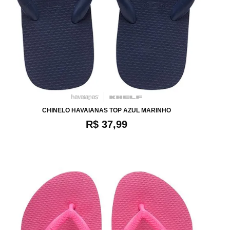
34
36
38
40
42
44
46
CHINELO HAVAIANAS TOP AZUL MARINHO
R$ 37,99