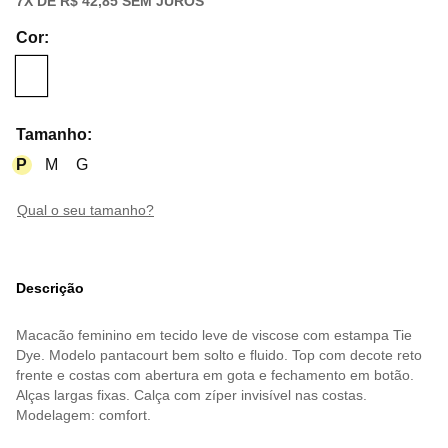
7
X DE
R$ 42,85
SEM JUROS
Cor
:
Tamanho
:
P
M
G
qual o seu tamanho?
Descrição
Macacão feminino em tecido leve de viscose com estampa Tie
Dye. Modelo pantacourt bem solto e fluido. Top com decote reto
frente e costas com abertura em gota e fechamento em botão.
Alças largas fixas. Calça com zíper invisível nas costas.
Modelagem: comfort.