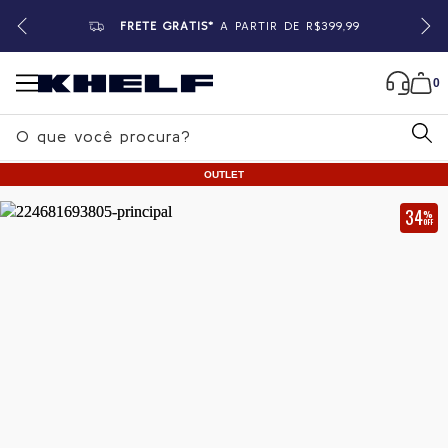
FRETE GRÁTIS*
A PARTIR DE R$399,99
0
B
u
OUTLET
s
c
34
%
OFF
a
Home
|
Feminino
|
Macacões
r