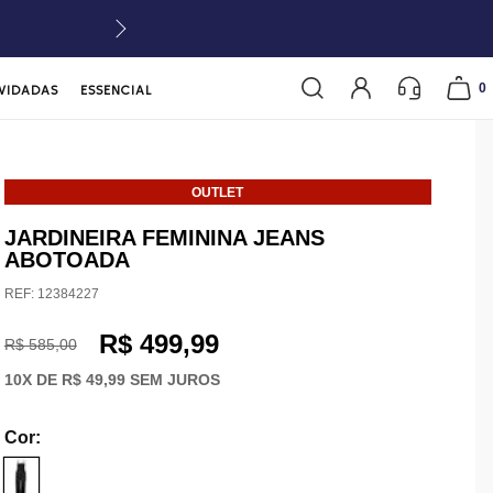
0
VIDADAS
ESSENCIAL
OUTLET
JARDINEIRA FEMININA JEANS
ABOTOADA
REF:
12384227
R$ 499,99
R$ 585,00
10
X DE
R$ 49,99
SEM JUROS
Cor
: