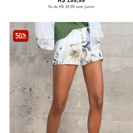
R$ 199,99
5
x de
R$ 39,99
sem juros
50
%
OFF