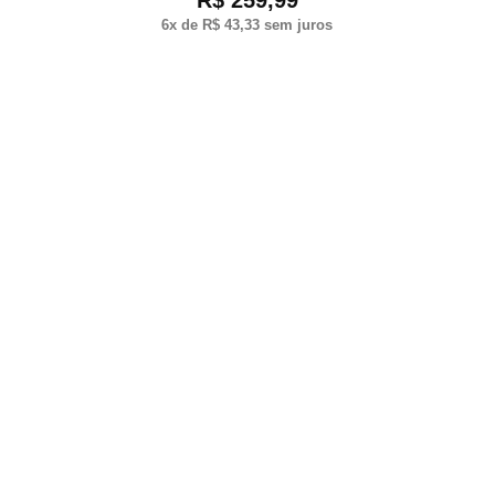
R$ 259,99
6
x de
R$ 43,33
sem juros