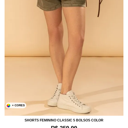
+ CORES
36
38
40
42
44
SHORTS FEMININO CLASSIC 5 BOLSOS COLOR