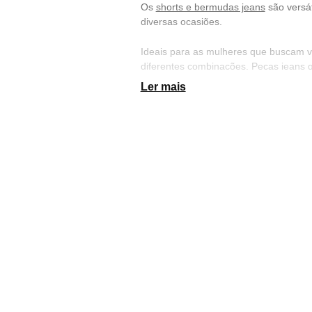
Os
shorts e bermudas jeans
são versá
diversas ocasiões.
Ideais para as mulheres que buscam vi
diferentes combinações. Peças jeans qu
e todas as idades. Navegue pela KHEL
Ler mais
Short Clochard
O short clochard é um
modelo de short
com blusas e camisetas usadas por den
Na KHELF você encontra
short clocha
Bermuda e Short Sarja F
O
short sarja feminino
é confeccionado 
aparecer em diversas cores.
Na KHELF você encontra uma série d
roupa. Peças coringas, versáteis e es