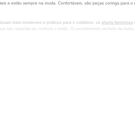
teis e estão sempre na moda. Confortáveis, são peças coringa para o
suais mais modernos e práticos para o cotidiano, os
shorts femininos
s
e são garantia de conforto e estilo. O complemento perfeito de looks 
F e confira!
 feminino
que se caracteriza por ser mais acinturado. Ele valoriza a c
tro dele. Isso proporciona um toque delicado e sofisticado.
rd
em diversas cores. Confira todas as opções disponíveis e comece a 
eminino
em um tipo de tecido mais grosso, semelhante ao jeans. Entretanto, a
e modelos de
bermuda sarja feminina
para agregar muito mais estilo e
senciais para os looks das mulheres modernas.