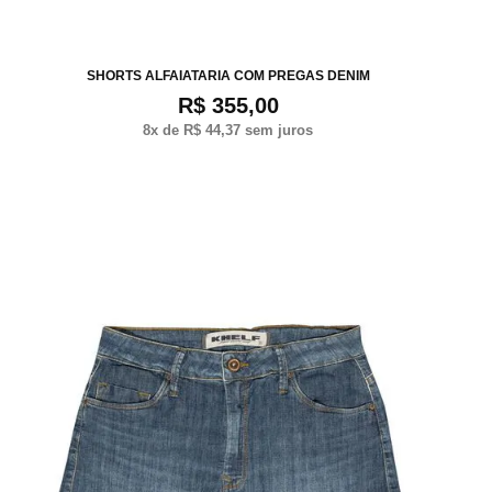
P
M
G
SHORTS ALFAIATARIA COM PREGAS DENIM
R$ 355,00
8
x de
R$ 44,37
sem juros