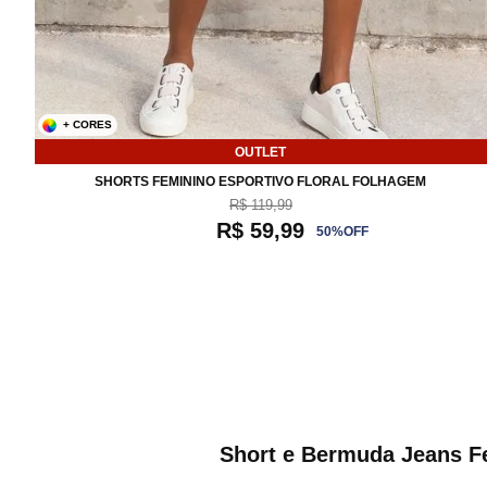
+ CORES
P
M
G
OUTLET
SHORTS FEMININO ESPORTIVO FLORAL FOLHAGEM
R$ 119,99
R$ 59,99
50
%
OFF
Short e Bermuda Jeans Fem