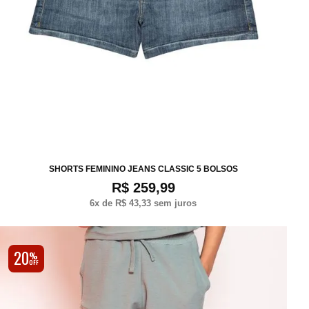
36
38
40
42
44
SHORTS FEMININO JEANS CLASSIC 5 BOLSOS
R$ 259,99
6
x de
R$ 43,33
sem juros
20
%
OFF