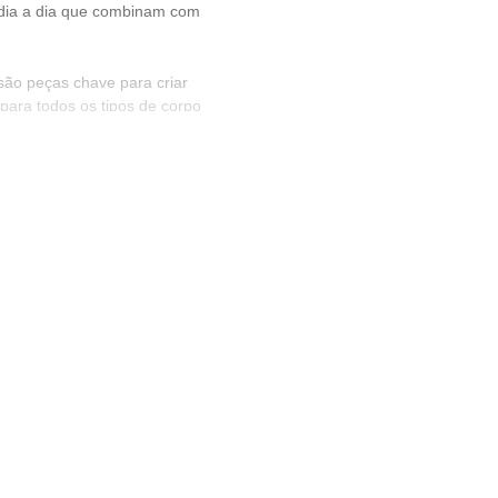
 dia a dia que combinam com
ão peças chave para criar
para todos os tipos de corpo
intura. Esse modelo combina
renovar os seus looks.
o contrário dele, pode
 personalidade ao seu guarda-