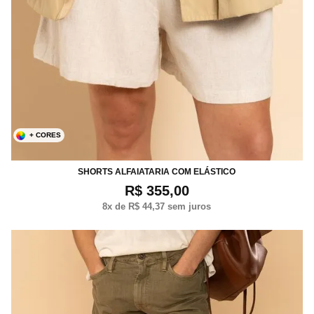
+ CORES
P
M
G
SHORTS ALFAIATARIA COM ELÁSTICO
R$ 355,00
8
x de
R$ 44,37
sem juros