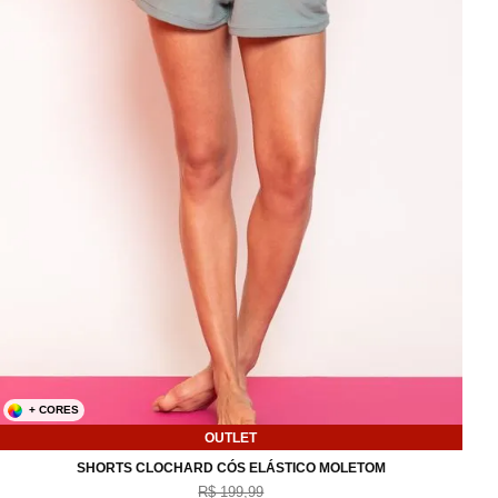
+ CORES
OUTLET
P
M
G
SHORTS CLOCHARD CÓS ELÁSTICO MOLETOM
R$ 199,99