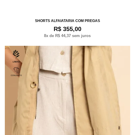
P
M
G
SHORTS ALFAIATARIA COM PREGAS
R$ 355,00
8
x de
R$ 44,37
sem juros