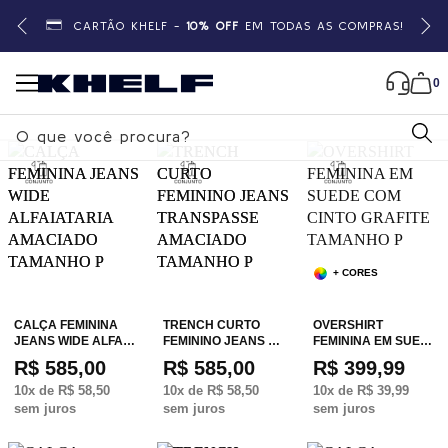
CARTÃO KHELF -
10% OFF
EM TODAS AS COMPRAS!
0
B
u
s
c
a
r
+ CORES
CALÇA FEMININA
TRENCH CURTO
OVERSHIRT
JEANS WIDE ALFA…
FEMININO JEANS …
FEMININA EM SUE…
R$ 585,00
R$ 585,00
R$ 399,99
10
x de
R$ 58,50
10
x de
R$ 58,50
10
x de
R$ 39,99
sem juros
sem juros
sem juros