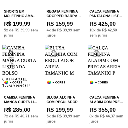
SHORTS EM
REGATA FEMININA
CALÇA FEMININA
MOLETINHO AMA…
CROPPED BARRA…
PANTALONA LIST…
R$ 199,99
R$ 159,99
R$ 425,00
5
x de
R$ 39,99
sem
4
x de
R$ 39,99
sem
10
x de
R$ 42,50
juros
juros
sem juros
+ CORES
+ CORES
+ CORES
CAMISA FEMININA
BLUSA ALCINHA
CALÇA FEMININA
MANGA CURTA LI…
COM REGULADOR
ALADIM COM PRE…
R$ 285,00
R$ 199,99
R$ 355,00
7
x de
R$ 40,71
sem
5
x de
R$ 39,99
sem
8
x de
R$ 44,37
sem
juros
juros
juros