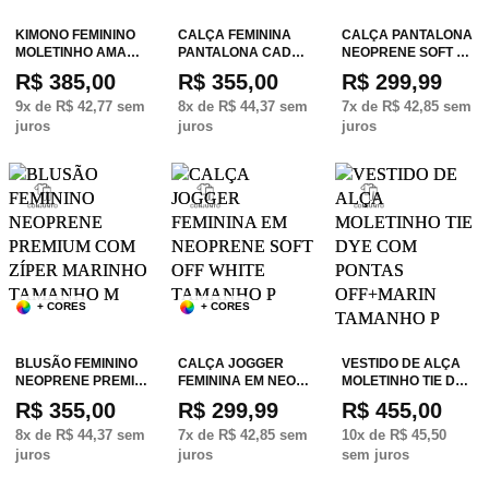
KIMONO FEMININO
CALÇA FEMININA
CALÇA PANTALONA
MOLETINHO AMA…
PANTALONA CAD…
NEOPRENE SOFT …
R$ 385,00
R$ 355,00
R$ 299,99
9
x de
R$ 42,77
sem
8
x de
R$ 44,37
sem
7
x de
R$ 42,85
sem
juros
juros
juros
+ CORES
+ CORES
BLUSÃO FEMININO
CALÇA JOGGER
VESTIDO DE ALÇA
NEOPRENE PREMI…
FEMININA EM NEO…
MOLETINHO TIE D…
R$ 355,00
R$ 299,99
R$ 455,00
8
x de
R$ 44,37
sem
7
x de
R$ 42,85
sem
10
x de
R$ 45,50
juros
juros
sem juros