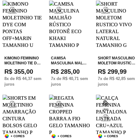
KIMONO FEMININO
CAMISA
SHORT MASCULINO
MOLETINHO TIE D…
MASCULINA MAL…
MOLETOM RUSTIC…
R$ 355,00
R$ 285,00
R$ 299,99
8
x de
R$ 44,37
sem
7
x de
R$ 40,71
sem
7
x de
R$ 42,85
sem
juros
juros
juros
+ CORES
+ CORES
+ CORES