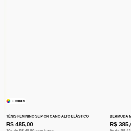
+ CORES
TÊNIS FEMININO SLIP ON CANO ALTO ELÁSTICO
BERMUDA M
R$ 485,00
R$ 385,
10
x de
R$ 48,50
sem juros
9
x de
R$ 42