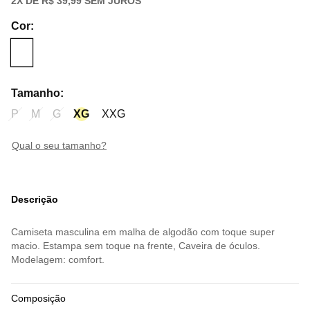
2
X DE
R$ 39,99
SEM JUROS
Cor
:
Tamanho
:
P
M
G
XG
XXG
qual o seu tamanho?
Descrição
Camiseta masculina em malha de algodão com toque super
macio. Estampa sem toque na frente, Caveira de óculos.
Modelagem: comfort.
Composição