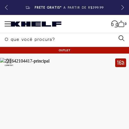
FRETE GRÁTIS*
A PARTIR DE R$399,99
0
B
u
OUTLET
s
c
16
%
OFF
a
Home
|
Masculino
|
Camisetas
r