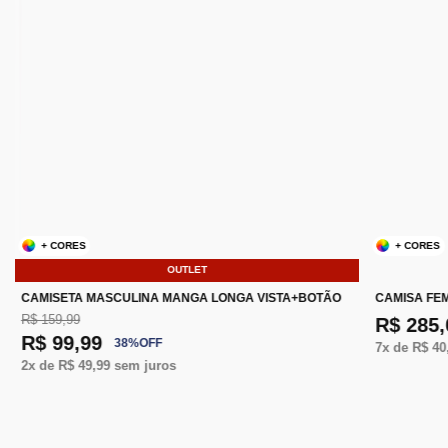
+ CORES
+ CORES
OUTLET
CAMISETA MASCULINA MANGA LONGA VISTA+BOTÃO
CAMISA FEM
R$ 159,99
R$ 285,
R$ 99,99
38
%
OFF
7
x de
R$ 40
2
x de
R$ 49,99
sem juros