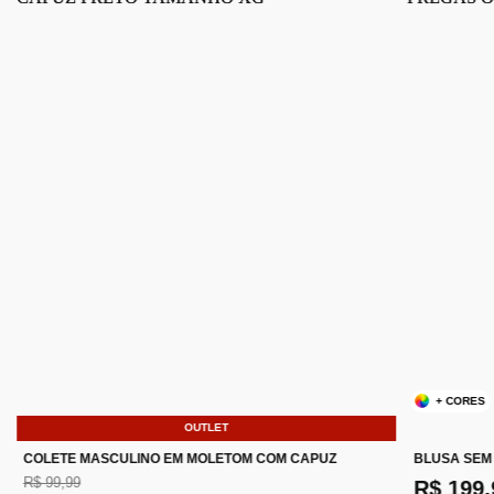
+ CORES
OUTLET
COLETE MASCULINO EM MOLETOM COM CAPUZ
BLUSA SEM
R$ 99,99
R$ 199,