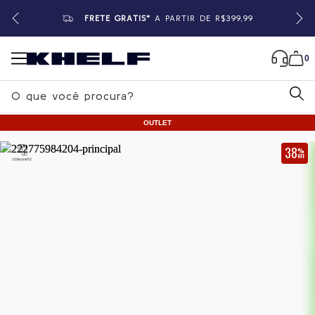
FRETE GRÁTIS*
A PARTIR DE R$399,99
0
B
u
OUTLET
s
c
38
%
OFF
a
Home
|
Feminino
|
Blusas
r