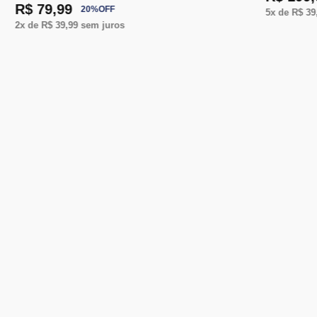
R$ 79,99
20
%
OFF
5
x de
R$ 39
2
x de
R$ 39,99
sem juros