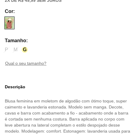
2
X DE
R$ 49,99
SEM JUROS
Cor
:
Tamanho
:
P
M
G
qual o seu tamanho?
Descrição
Blusa feminina em moletom de algodão com ótimo toque, super
caimento e lavanderia estonada. Modelo sem manga. Decote,
cavas e barra com acabamento a fio - acabamento onde a barra
é cortada sem nenhuma costura. Barra aplicada no corpo com
leve abertura na lateral completam o estilo despojado desse
modelo. Modelagem: comfort. Estonagem: lavanderia usada para