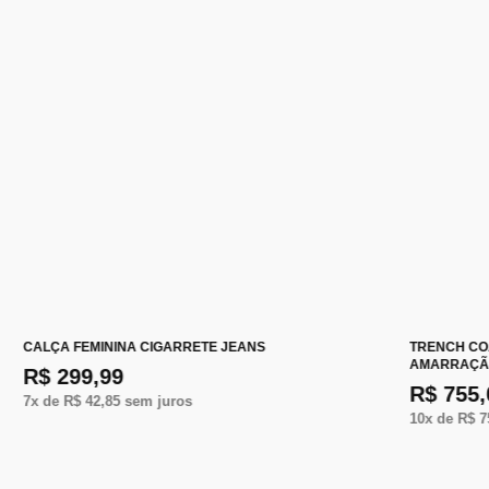
CALÇA FEMININA CIGARRETE JEANS
TRENCH CO
AMARRAÇ
R$ 299,99
R$ 755,
7
x de
R$ 42,85
sem juros
10
x de
R$ 7