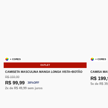
+ CORES
+ CORES
OUTLET
CAMISETA MASCULINA MANGA LONGA VISTA+BOTÃO
CAMISA MA
R$ 159,99
R$ 199,
R$ 99,99
38
%
OFF
5
x de
R$ 39
2
x de
R$ 49,99
sem juros