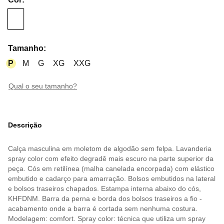
Tamanho
:
P
M
G
XG
XXG
qual o seu tamanho?
Descrição
Calça masculina em moletom de algodão sem felpa. Lavanderia
spray color com efeito degradê mais escuro na parte superior da
peça. Cós em retilínea (malha canelada encorpada) com elástico
embutido e cadarço para amarração. Bolsos embutidos na lateral
e bolsos traseiros chapados. Estampa interna abaixo do cós,
KHFDNM. Barra da perna e borda dos bolsos traseiros a fio -
acabamento onde a barra é cortada sem nenhuma costura.
Modelagem: comfort. Spray color: técnica que utiliza um spray