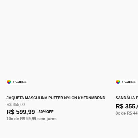
+ CORES
+ CORES
JAQUETA MASCULINA PUFFER NYLON KHFDNMBRND
SANDÁLIA 
R$ 855,00
R$ 355,
R$ 599,99
30
%
OFF
8
x de
R$ 44
10
x de
R$ 59,99
sem juros