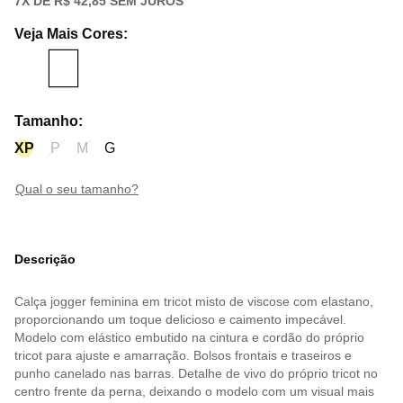
7
X DE
R$ 42,85
SEM JUROS
Veja Mais Cores
:
Tamanho
:
XP
P
M
G
qual o seu tamanho?
Descrição
Calça jogger feminina em tricot misto de viscose com elastano,
proporcionando um toque delicioso e caimento impecável.
Modelo com elástico embutido na cintura e cordão do próprio
tricot para ajuste e amarração. Bolsos frontais e traseiros e
punho canelado nas barras. Detalhe de vivo do próprio tricot no
centro frente da perna, deixando o modelo com um visual mais