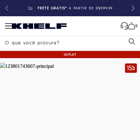
FRETE GRÁTIS*
A PARTIR DE R$399,99
0
B
u
OUTLET
s
c
15
%
OFF
a
Home
|
Feminino
|
Calças
r