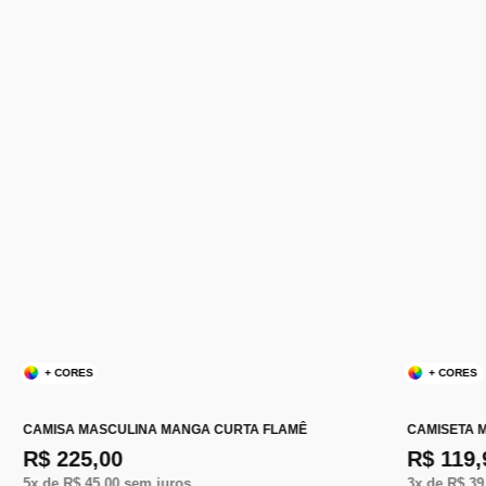
+ CORES
+ CORES
CAMISA MASCULINA MANGA CURTA FLAMÊ
CAMISETA 
R$ 225,00
R$ 119,
5
x de
R$ 45,00
sem juros
3
x de
R$ 39