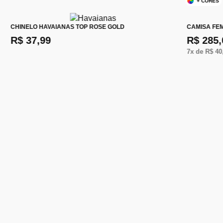
+ CORES
CHINELO HAVAIANAS TOP ROSE GOLD
CAMISA FE
R$ 37,99
R$ 285,
7
x de
R$ 40