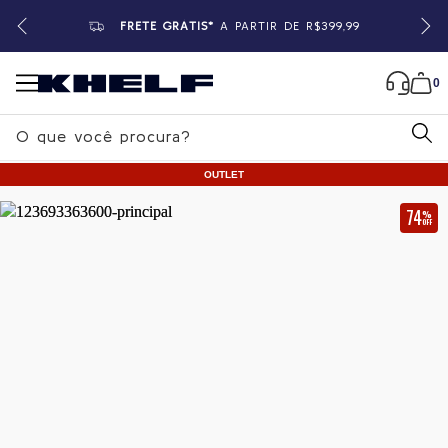
FRETE GRÁTIS*
A PARTIR DE R$399,99
0
B
u
OUTLET
s
c
74
%
OFF
a
Home
|
Feminino
|
Vestidos
r