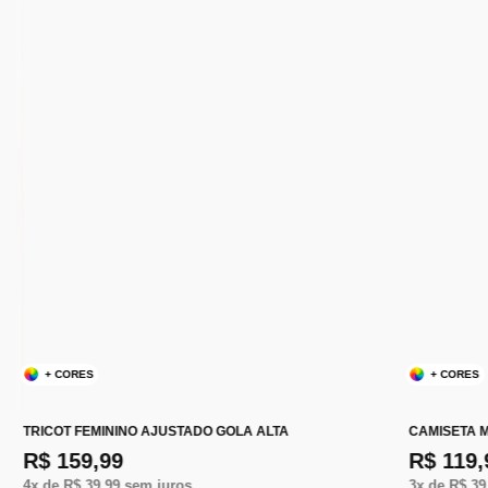
+ CORES
+ CORES
TRICOT FEMININO AJUSTADO GOLA ALTA
CAMISETA 
R$ 159,99
R$ 119,
4
x de
R$ 39,99
sem juros
3
x de
R$ 39