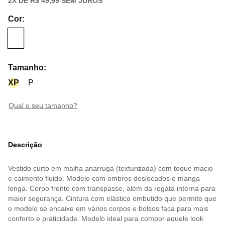
2
X DE
R$ 49,99
SEM JUROS
Cor
:
Tamanho
:
XP
P
qual o seu tamanho?
Descrição
Vestido curto em malha anarruga (texturizada) com toque macio
e caimento fluido. Modelo com ombros deslocados e manga
longa. Corpo frente com transpasse, além da regata interna para
maior segurança. Cintura com elástico embutido que permite que
o modelo se encaixe em vários corpos e bolsos faca para mais
conforto e praticidade. Modelo ideal para compor aquele look