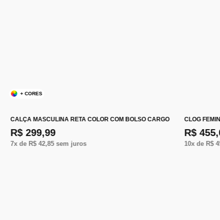
+ CORES
CALÇA MASCULINA RETA COLOR COM BOLSO CARGO
CLOG FEMI
R$ 299,99
R$ 455,
7
x de
R$ 42,85
sem juros
10
x de
R$ 4