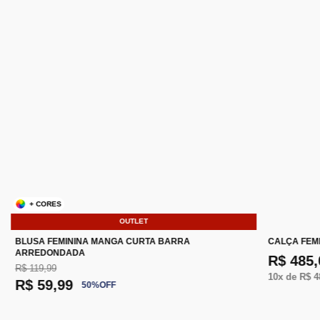
+ CORES
OUTLET
BLUSA FEMININA MANGA CURTA BARRA
CALÇA FEM
ARREDONDADA
R$ 485,
R$ 119,99
10
x de
R$ 4
R$ 59,99
50
%
OFF