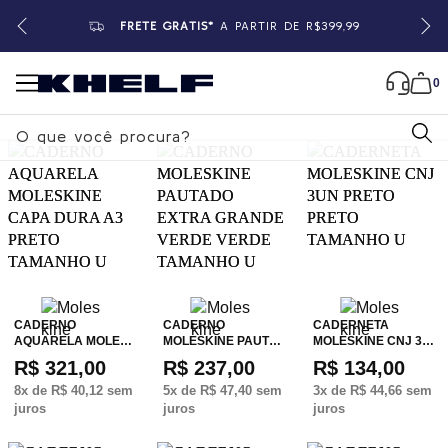
FRETE GRÁTIS*
A PARTIR DE R$399,99
0
B
u
s
c
a
r
CADERNO
CADERNO
CADERNETA
AQUARELA MOLE…
MOLESKINE PAUT…
MOLESKINE CNJ 3…
R$ 321,00
R$ 237,00
R$ 134,00
8
x de
R$ 40,12
sem
5
x de
R$ 47,40
sem
3
x de
R$ 44,66
sem
juros
juros
juros