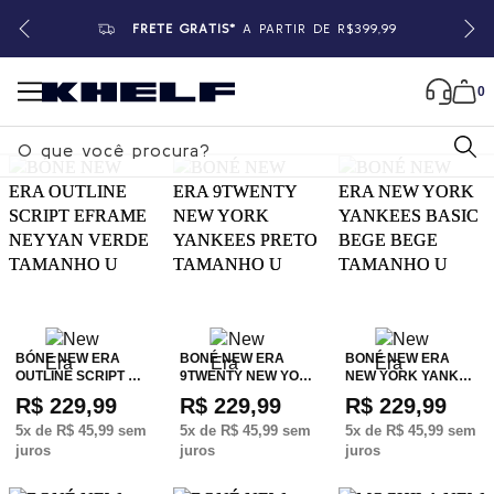
FRETE GRÁTIS*
A PARTIR DE R$399,99
0
B
u
s
c
a
r
BÓNE NEW ERA
BONÉ NEW ERA
BONÉ NEW ERA
OUTLINE SCRIPT …
9TWENTY NEW YO…
NEW YORK YANK…
R$ 229,99
R$ 229,99
R$ 229,99
5
x de
R$ 45,99
sem
5
x de
R$ 45,99
sem
5
x de
R$ 45,99
sem
juros
juros
juros