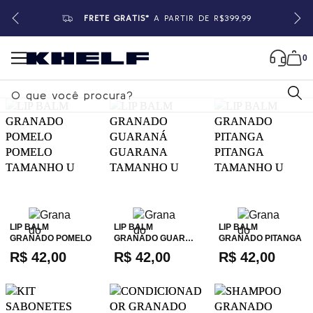
FRETE GRÁTIS*
A PARTIR DE R$399,99
0
B
u
s
c
a
r
LIP BALM
LIP BALM
LIP BALM
GRANADO POMELO
GRANADO GUAR…
GRANADO PITANGA
R$ 42,00
R$ 42,00
R$ 42,00