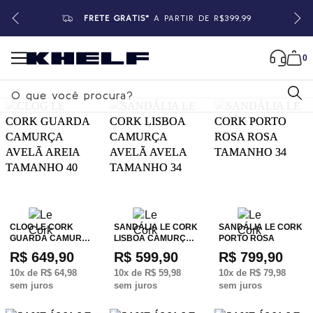
FRETE GRÁTIS*
A PARTIR DE R$399,99
0
B
u
s
c
a
r
CLOG LE CORK
SANDÁLIA LE CORK
SANDÁLIA LE CORK
GUARDA CAMUR…
LISBOA CAMURÇ…
PORTO ROSA
R$ 649,90
R$ 599,90
R$ 799,90
10
x de
R$ 64,98
10
x de
R$ 59,98
10
x de
R$ 79,98
sem juros
sem juros
sem juros