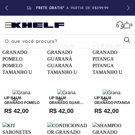
FRETE GRÁTIS*
A PARTIR DE R$399,99
0
B
u
s
c
a
r
LIP BALM
LIP BALM
LIP BALM
GRANADO POMELO
GRANADO GUAR…
GRANADO PITANGA
R$ 42,00
R$ 42,00
R$ 42,00