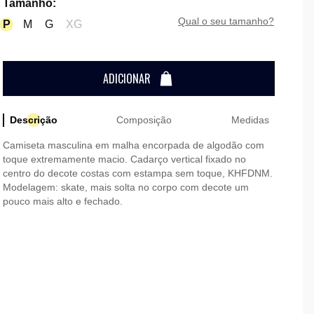
Tamanho
:
qual o seu tamanho?
P
M
G
XG
ADICIONAR
Descrição
Composição
Medidas
Camiseta masculina em malha encorpada de algodão com
toque extremamente macio. Cadarço vertical fixado no
centro do decote costas com estampa sem toque, KHFDNM.
Modelagem: skate, mais solta no corpo com decote um
pouco mais alto e fechado.