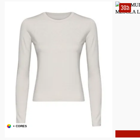
30
%
OFF
+ CORES