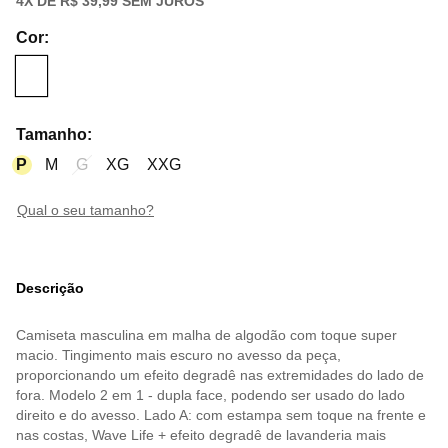
4
X DE
R$ 39,99
SEM JUROS
Cor
:
Tamanho
:
P
M
G
XG
XXG
qual o seu tamanho?
Descrição
Camiseta masculina em malha de algodão com toque super
macio. Tingimento mais escuro no avesso da peça,
proporcionando um efeito degradê nas extremidades do lado de
fora. Modelo 2 em 1 - dupla face, podendo ser usado do lado
direito e do avesso. Lado A: com estampa sem toque na frente e
nas costas, Wave Life + efeito degradê de lavanderia mais