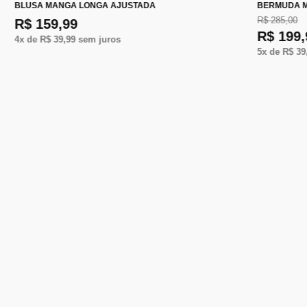
BLUSA MANGA LONGA AJUSTADA
BERMUDA M
R$ 285,00
R$ 159,99
R$ 199,
4
x de
R$ 39,99
sem juros
5
x de
R$ 39