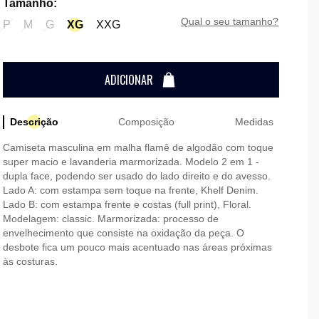
Tamanho
:
qual o seu tamanho?
P
M
G
XG
XXG
ADICIONAR
Descrição
Composição
Medidas
Camiseta masculina em malha flamê de algodão com toque
super macio e lavanderia marmorizada. Modelo 2 em 1 -
dupla face, podendo ser usado do lado direito e do avesso.
Lado A: com estampa sem toque na frente, Khelf Denim.
Lado B: com estampa frente e costas (full print), Floral.
Modelagem: classic. Marmorizada: processo de
envelhecimento que consiste na oxidação da peça. O
desbote fica um pouco mais acentuado nas áreas próximas
às costuras.