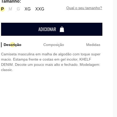
Tamanho
:
qual o seu tamanho?
P
M
G
XG
XXG
ADICIONAR
Descrição
Composição
Medidas
Camiseta masculina em malha de algodão com toque super
macio. Estampa frente e costas em gel incolor, KHELF
DENIM. Decote um pouco mais alto e fechado. Modelagem:
classic.