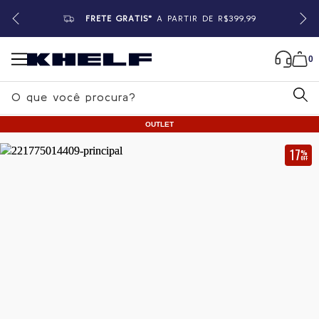
FRETE GRÁTIS*
A PARTIR DE R$399,99
0
B
u
OUTLET
s
c
17
%
OFF
a
Home
|
Masculino
|
Camisetas
r