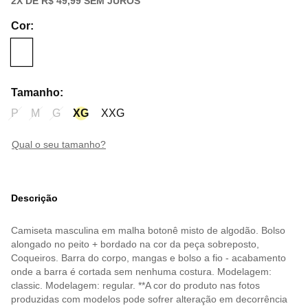
2
X DE
R$ 49,99
SEM JUROS
Cor
:
Tamanho
:
P
M
G
XG
XXG
qual o seu tamanho?
Descrição
Camiseta masculina em malha botonê misto de algodão. Bolso
alongado no peito + bordado na cor da peça sobreposto,
Coqueiros. Barra do corpo, mangas e bolso a fio - acabamento
onde a barra é cortada sem nenhuma costura. Modelagem:
classic. Modelagem: regular. **A cor do produto nas fotos
produzidas com modelos pode sofrer alteração em decorrência