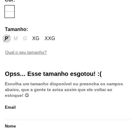
Tamanho
:
P
M
G
XG
XXG
qual o seu tamanho?
Opss... Esse tamanho esgotou! :(
Escolha um tamanho disponível ou preencha os campos
abaixo, que a gente te avisa assim que ele voltar ao
estoque! 😉
Email
Nome