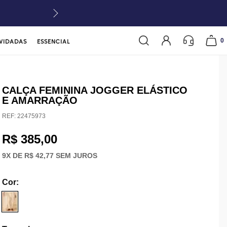
0
VIDADAS
ESSENCIAL
CALÇA FEMININA JOGGER ELÁSTICO
E AMARRAÇÃO
REF:
22475973
R$ 385,00
9
X DE
R$ 42,77
SEM JUROS
Cor
: