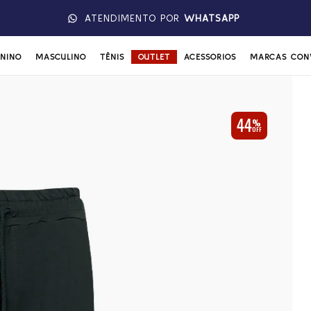
SOLICITE POR AQUI :
TROCAS E DEVOLUÇÕES
ININO
MASCULINO
TÊNIS
OUTLET
ACESSÓRIOS
MARCAS CON
44
%
OFF