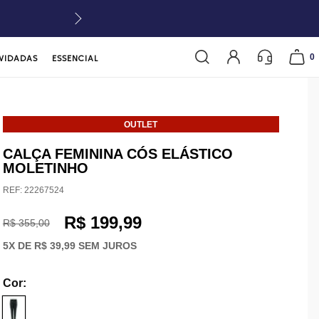
0
VIDADAS
ESSENCIAL
OUTLET
CALÇA FEMININA CÓS ELÁSTICO
MOLETINHO
REF:
22267524
R$ 199,99
R$ 355,00
5
X DE
R$ 39,99
SEM JUROS
Cor
: