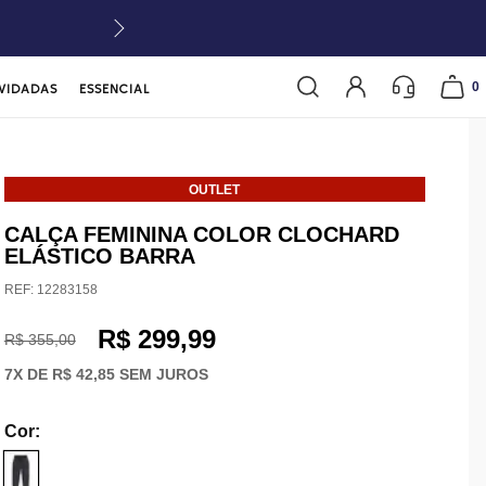
0
VIDADAS
ESSENCIAL
OUTLET
CALÇA FEMININA COLOR CLOCHARD
ELÁSTICO BARRA
REF:
12283158
R$ 299,99
R$ 355,00
7
X DE
R$ 42,85
SEM JUROS
Cor
: