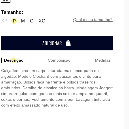
Tamanho
:
qual o seu tamanho?
XP
P
M
G
XG
ADICIONAR
Descrição
Composição
Medidas
Calça feminina em sarja tinturada mais encorpada de
algodão. Modelo Clochard com passantes e cinto para
amarração. Bolsos faca na frente e bolsos traseiros
embutidos. Detalhe de elástico na barra. Modelagem Jogger:
cintura regular, com gancho mais solto e ampla no quadril,
coxas e pernas. Fechamento com zíper. Lavagem tinturada
com efeito amassado natural de uso.