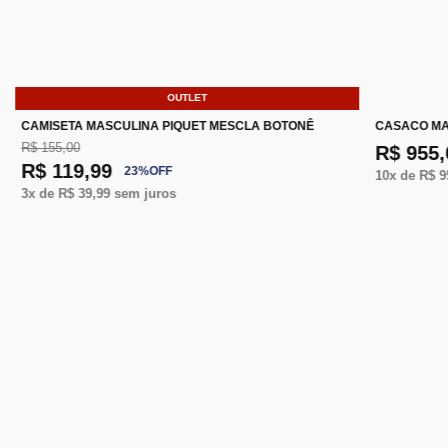
OUTLET
CAMISETA MASCULINA PIQUET MESCLA BOTONÊ
CASACO MA
R$ 155,00
R$ 955,
R$ 119,99
23
%
OFF
10
x de
R$ 9
3
x de
R$ 39,99
sem juros