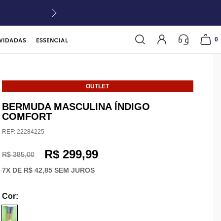
0
VIDADAS
ESSENCIAL
OUTLET
BERMUDA MASCULINA ÍNDIGO
COMFORT
REF:
22284225
R$ 299,99
R$ 385,00
7
X DE
R$ 42,85
SEM JUROS
Cor
: