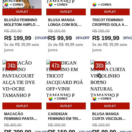
+ CORES
+ CORES
+ CORES
OUTLET
OUTLET
OUTLET
BLUSÃO FEMININO
BLUSA MANGA
TRICOT FEMININO
MOLETOM AMPLO …
LONGA COM BOL…
CROPPED GOLA A…
R$ 259,99
R$ 159,99
R$ 285,00
R$ 199,99
R$ 99,99
R$ 199,99
23
%
OFF
38
%
OFF
30
%
5
x de
R$ 39,99
sem
2
x de
R$ 49,99
sem
5
x de
R$ 39,99
sem
juros
juros
juros
34
47
38
%
%
%
OFF
OFF
OFF
+ CORES
+ CORES
OUTLET
OUTLET
OUTLET
MACACÃO
CARDIGAN
BLUSA MANGA
FEMININO PANTA…
FEMININO EM TRI…
CURTA VISCOLIN…
R$ 455,00
R$ 299,99
R$ 159,99