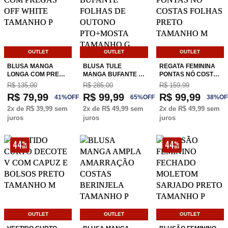
OUTLET
OUTLET
OUTLET
BLUSA MANGA
BLUSA TULE
REGATA FEMININA
LONGA COM PRE…
MANGA BUFANTE …
PONTAS NÓ COST…
R$ 135,00
R$ 285,00
R$ 159,99
R$ 79,99
R$ 99,99
R$ 99,99
41
%
OFF
65
%
OFF
38
%
OF
2
x de
R$ 39,99
sem
2
x de
R$ 49,99
sem
2
x de
R$ 49,99
sem
juros
juros
juros
44
44
%
%
OFF
OFF
OUTLET
OUTLET
OUTLET