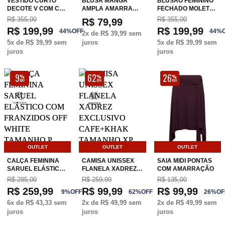
VESTIDO CURTO
BLUSA MANGA
BLUSÃO FEMININO
DECOTE V COM C…
AMPLA AMARRA…
FECHADO MOLET…
R$ 355,00
R$ 355,00
R$ 79,99
R$ 199,99
R$ 199,99
44
%
OFF
44
%
2
x de
R$ 39,99
sem
5
x de
R$ 39,99
sem
juros
5
x de
R$ 39,99
sem
juros
juros
9
62
26
%
%
%
OFF
OFF
OFF
OUTLET
OUTLET
OUTLET
CALÇA FEMININA
CAMISA UNISSEX
SAIA MIDI PONTAS
SARUEL ELÁSTIC…
FLANELA XADREZ…
COM AMARRAÇÃO
R$ 285,00
R$ 259,99
R$ 135,00
R$ 259,99
R$ 99,99
R$ 99,99
9
%
OFF
62
%
OFF
26
%
OF
6
x de
R$ 43,33
sem
2
x de
R$ 49,99
sem
2
x de
R$ 49,99
sem
juros
juros
juros