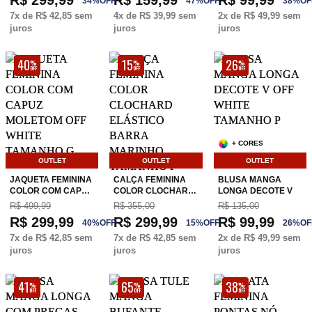
R$ 299,99
R$ 159,99
R$ 99,99
34
%
OFF
47
%
OFF
38
%
OF
7
x de
R$ 42,85
sem
4
x de
R$ 39,99
sem
2
x de
R$ 49,99
sem
juros
juros
juros
40
15
26
%
%
%
OFF
OFF
OFF
+ CORES
OUTLET
OUTLET
OUTLET
JAQUETA FEMININA
CALÇA FEMININA
BLUSA MANGA
COLOR COM CAP…
COLOR CLOCHAR…
LONGA DECOTE V
R$ 499,99
R$ 355,00
R$ 135,00
R$ 299,99
R$ 299,99
R$ 99,99
40
%
OFF
15
%
OFF
26
%
OF
7
x de
R$ 42,85
sem
7
x de
R$ 42,85
sem
2
x de
R$ 49,99
sem
juros
juros
juros
41
65
38
%
%
%
OFF
OFF
OFF