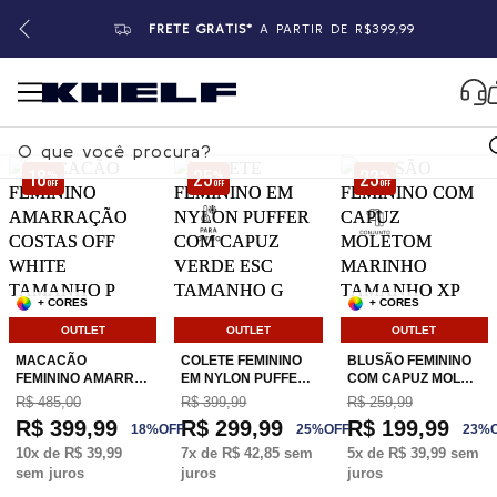
FRETE GRÁTIS*
A PARTIR DE R$399,99
18
25
23
%
%
%
OFF
OFF
OFF
+ CORES
+ CORES
OUTLET
OUTLET
OUTLET
MACACÃO
COLETE FEMININO
BLUSÃO FEMININO
FEMININO AMARR…
EM NYLON PUFFE…
COM CAPUZ MOL…
R$ 485,00
R$ 399,99
R$ 259,99
R$ 399,99
R$ 299,99
R$ 199,99
18
%
OFF
25
%
OFF
23
%
10
x de
R$ 39,99
7
x de
R$ 42,85
sem
5
x de
R$ 39,99
sem
sem juros
juros
juros