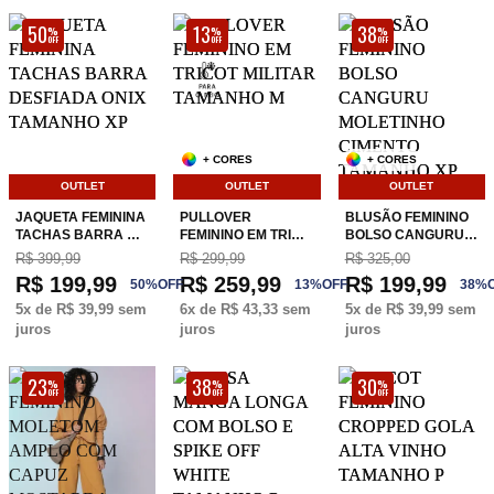
50
13
38
%
%
%
OFF
OFF
OFF
+ CORES
+ CORES
OUTLET
OUTLET
OUTLET
JAQUETA FEMININA
PULLOVER
BLUSÃO FEMININO
TACHAS BARRA …
FEMININO EM TRI…
BOLSO CANGURU…
R$ 399,99
R$ 299,99
R$ 325,00
R$ 199,99
R$ 259,99
R$ 199,99
50
%
OFF
13
%
OFF
38
%
5
x de
R$ 39,99
sem
6
x de
R$ 43,33
sem
5
x de
R$ 39,99
sem
juros
juros
juros
23
38
30
%
%
%
OFF
OFF
OFF