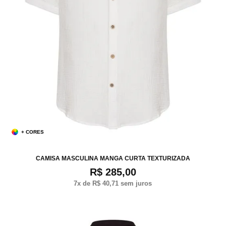
+ CORES
P
M
G
XG
CAMISA MASCULINA MANGA CURTA TEXTURIZADA
R$ 285,00
7
x de
R$ 40,71
sem juros