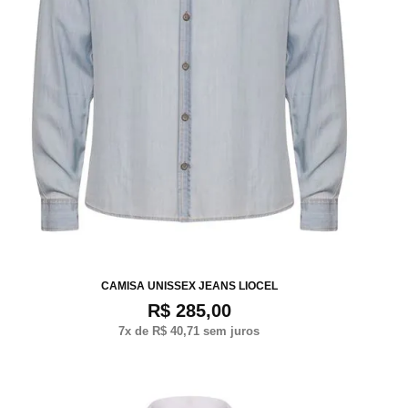
XP
P
M
G
XG
XXG
CAMISA UNISSEX JEANS LIOCEL
R$ 285,00
7
x de
R$ 40,71
sem juros