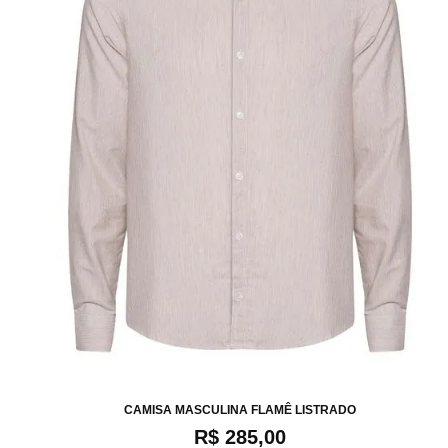
P
M
G
XG
XXG
CAMISA MASCULINA FLAMÊ LISTRADO
R$ 285,00