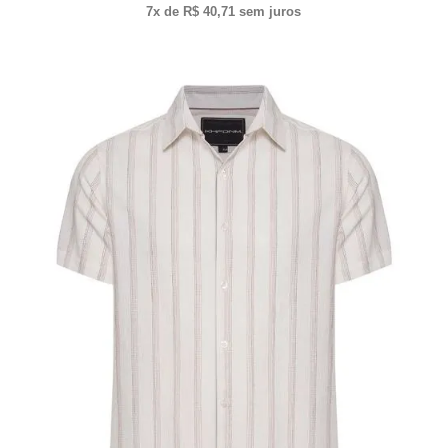
7
x de
R$ 40,71
sem juros