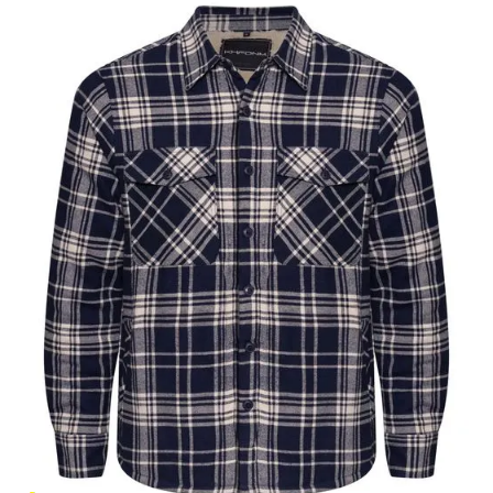
R$ 0
R$ 1000