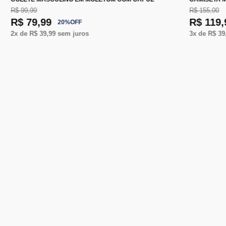
R$ 99,99
R$ 155,00
R$ 79,99
R$ 119,
20
%
OFF
2
x de
R$ 39,99
sem juros
3
x de
R$ 39