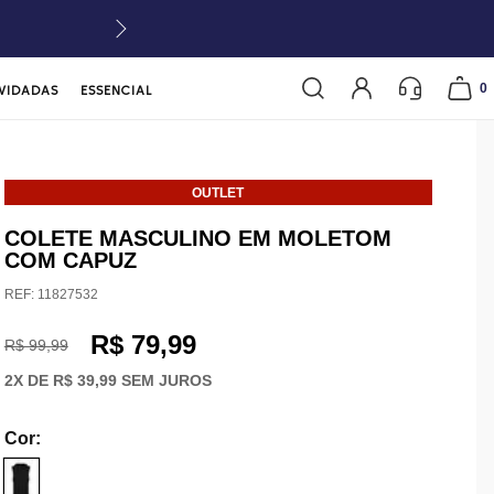
0
VIDADAS
ESSENCIAL
OUTLET
COLETE MASCULINO EM MOLETOM
COM CAPUZ
REF:
11827532
R$ 79,99
R$ 99,99
2
X DE
R$ 39,99
SEM JUROS
Cor
: