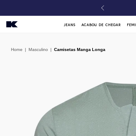
FRETE GRÁTIS*
A PARTIR DE R$399,99
JEANS
ACABOU DE CHEGAR
FEM
Home
|
Masculino
|
Camisetas Manga Longa