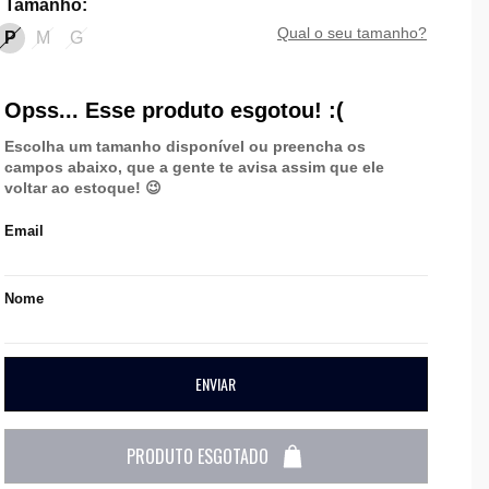
Tamanho
:
qual o seu tamanho?
P
M
G
Opss... Esse produto esgotou! :(
Escolha um tamanho disponível ou preencha os
campos abaixo, que a gente te avisa assim que ele
voltar ao estoque! 😉
Email
Nome
ENVIAR
PRODUTO ESGOTADO