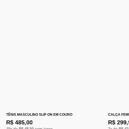
TÊNIS MASCULINO SLIP ON EM COURO
CALÇA FEM
R$ 485,00
R$ 299,
10
x de
R$ 48,50
sem juros
7
x de
R$ 42