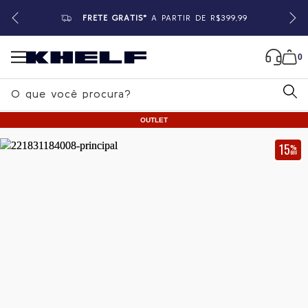
FRETE GRÁTIS*
A PARTIR DE R$399,99
0
B
u
OUTLET
s
c
15
%
OFF
a
Home
|
Feminino
|
Calças
r