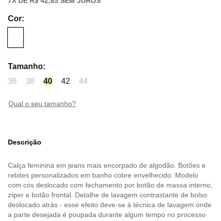
7
X DE
R$ 42,85
SEM JUROS
Cor
:
Tamanho
:
36
38
40
42
44
qual o seu tamanho?
Descrição
Calça feminina em jeans mais encorpado de algodão. Botões e
rebites personalizados em banho cobre envelhecido. Modelo
com cós deslocado com fechamento por botão de massa interno,
zíper e botão frontal. Detalhe de lavagem contrastante de bolso
deslocado atrás - esse efeito deve-se à técnica de lavagem onde
a parte desejada é poupada durante algum tempo no processo