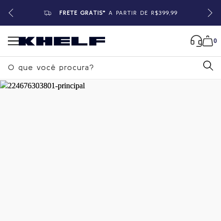
FRETE GRÁTIS*
A PARTIR DE R$399,99
0
B
u
s
c
a
Home
|
Feminino
|
Blusas
r