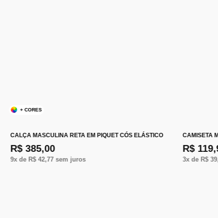
+ CORES
CALÇA MASCULINA RETA EM PIQUET CÓS ELÁSTICO
CAMISETA 
R$ 385,00
R$ 119,
9
x de
R$ 42,77
sem juros
3
x de
R$ 39