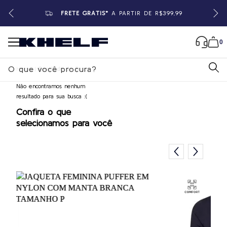
FRETE GRÁTIS*
A PARTIR DE R$399,99
0
Home |
Resultado de Busca
B
u
Não encontramos nenhum
s
resultado para sua busca :(
c
Confira o que
a
selecionamos para você
r